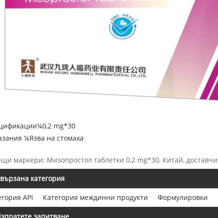
цификации¼0,2 mg*30
азания ¼Язва на стомаха
ещи маркери: Мизопростол таблетки 0,2 mg*30, Китай, доставч
вързана категория
егория API
Категория междинни продукти
Формулировки
зпратете запитване