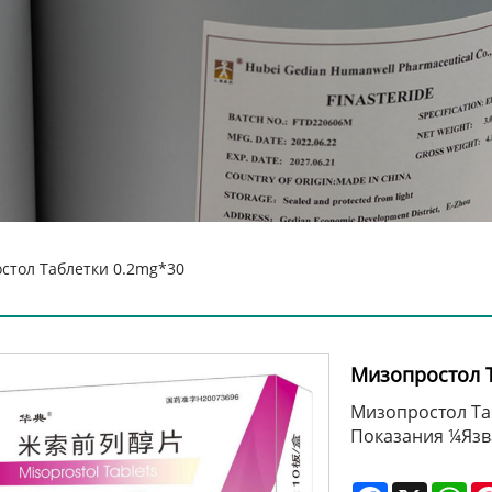
стол Таблетки 0.2mg*30
Мизопростол 
Мизопростол Та
Показания ¼Язв
Facebook
X
Wh