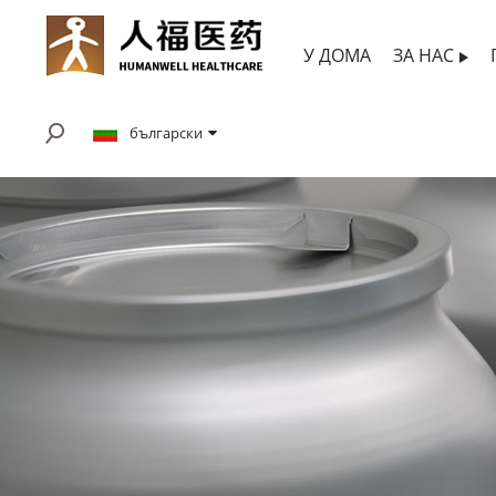
У ДОМА
ЗА НАС
български