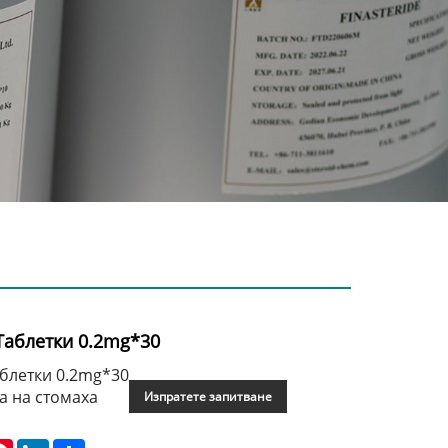
Таблетки 0.2mg*30
блетки 0.2mg*30
а на стомаха
Изпратете запитване
atsApp
Pinterest
LinkedIn
Share