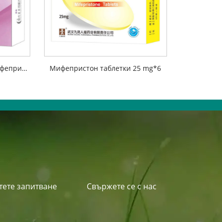
Комбинирани таблетки мифепристон
Мифепристон таблетки 25 mg*6
тете запитване
Свържете се с нас