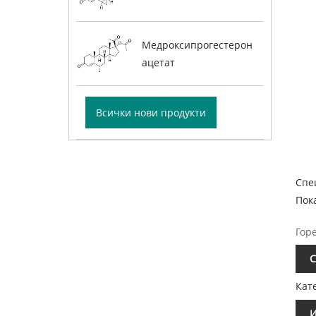
Медроксипрогестерон
ацетат
Всички нови продукти
Спе
Пок
Гор
С
Кат
И