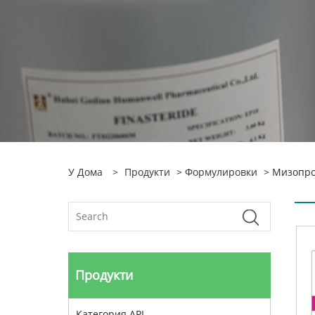
У Дома
>
Продукти
>
Формулировки
> Мизопро
Продукти
Категория API