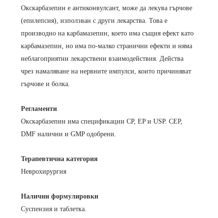
Окскарбазепин е антиконвулсант, може да лекува гърчове
(епилепсия), използван с други лекарства. Това е
производно на карбамазепин, което има същия ефект като
карбамазепин, но има по-малко странични ефекти и няма
неблагоприятни лекарствени взаимодействия. Действа
чрез намаляване на нервните импулси, които причиняват
гърчове и болка.
Регламенти
Окскарбазепин има спецификации CP, EP и USP. CEP,
DMF налични и GMP одобрени.
Терапевтична категория
Неврохирургия
Налични формулировки
Суспензия и таблетка.