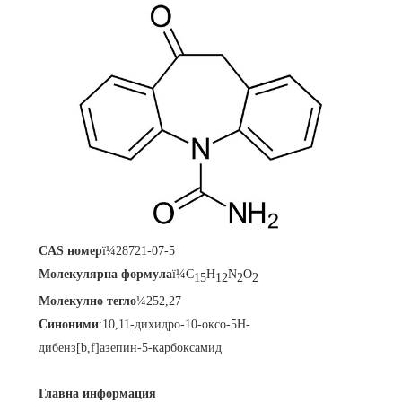
CAS номер
ï¼28721-07-5
Молекулярна формула
ï¼C
H
N
O
15
12
2
2
Молекулно тегло
¼252,27
Синоними
:
10,11-дихидро-10-оксо-5Н-
дибенз[b,f]азепин-5-карбоксамид
Главна информация