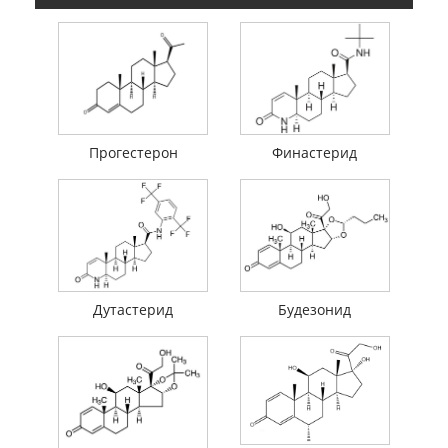
Прогестерон
Финастерид
Дутастерид
Будезонид