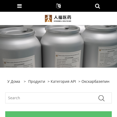
У Дома
>
Продукти
>
Категория API
> Окскарбазепин