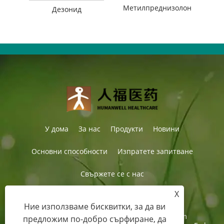
Метилпреднизолон
Дезонид
У дома
За нас
Продукти
Новини
Основни способности
Изпратете запитване
Свържете се с нас
X
Ние използваме бисквитки, за да ви
Тел:
+86-27-87597155
електронна поща:
sales@steroid-chem.com
предложим по-добро сърфиране, да