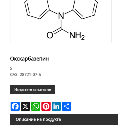
Окскарбазепин
x
CAS: 28721-07-5
Изпратете запитване
Facebook
X
WhatsApp
Pinterest
LinkedIn
Share
Описание на продукта